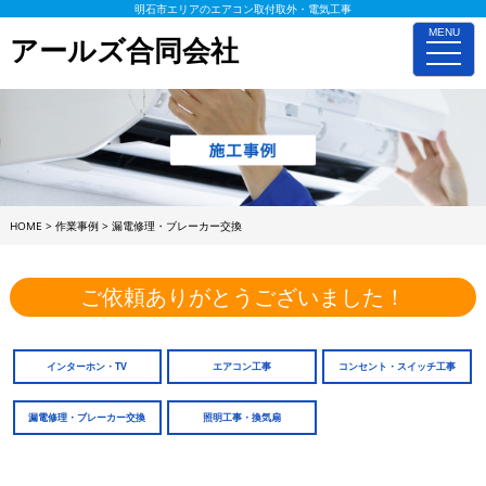
明石市エリアのエアコン取付取外・電気工事
MENU
アールズ合同会社
toggle
naviga
HOME
>
作業事例
>
漏電修理・ブレーカー交換
ご依頼ありがとうございました！
インターホン・TV
エアコン工事
コンセント・スイッチ工事
漏電修理・ブレーカー交換
照明工事・換気扇