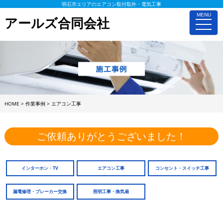
明石市エリアのエアコン取付取外・電気工事
MENU
アールズ合同会社
toggle
naviga
HOME
>
作業事例
>
エアコン工事
ご依頼ありがとうございました！
インターホン・TV
エアコン工事
コンセント・スイッチ工事
漏電修理・ブレーカー交換
照明工事・換気扇