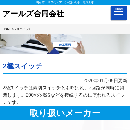
明石市エリアのエアコン取付取外・電気工事
MENU
アールズ合同会社
toggle
naviga
HOME
>
2極スイッチ
施工事例詳細
2極スイッチ
2020年01月06日更新
2極スイッチは両切スイッチとも呼ばれ、2回路が同時に開
閉します。200Vの機器などを接続するのに使われるスイッ
チです。
取り扱いメーカー