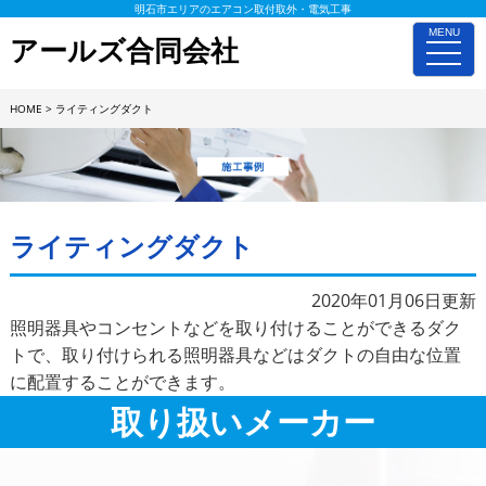
明石市エリアのエアコン取付取外・電気工事
MENU
アールズ合同会社
toggle
naviga
HOME
>
ライティングダクト
施工事例詳細
ライティングダクト
2020年01月06日更新
照明器具やコンセントなどを取り付けることができるダク
トで、取り付けられる照明器具などはダクトの自由な位置
に配置することができます。
取り扱いメーカー